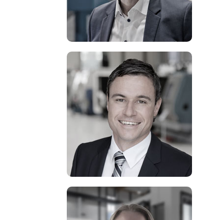
+49 8142 4487-130
mbraun@cnc-outlet.de