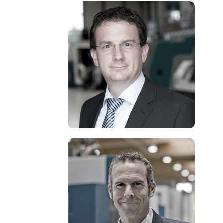
+49 8142 4487-121
rschmidt@cnc-outlet.de
+49 8142 4487-114
hkoesler@cnc-outlet.de