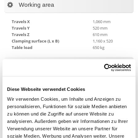
Working area
Travels X
1,060 mm
Travels Y
520 mm
Travels Z
610 mm
Clamping surface (L x B)
1,160 x 520
Table load
650 kg
Spindle
In general
Diese Webseite verwendet Cookies
Wir verwenden Cookies, um Inhalte und Anzeigen zu
Equipment
personalisieren, Funktionen für soziale Medien anbieten
zu können und die Zugriffe auf unsere Website zu
Chip conveyor
analysieren. Außerdem geben wir Informationen zu Ihrer
Coolant supply
Verwendung unserer Website an unsere Partner für
soziale Medien, Werbung und Analysen weiter. Unsere
Air through spindle