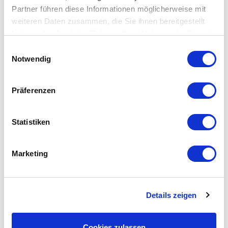
Partner führen diese Informationen möglicherweise mit
Elect. handwheel
weiteren Daten zusammen, die Sie ihnen bereitgestellt
haben oder die sie im Rahmen Ihrer Nutzung der Dienste
gesammelt haben.
Einwilligungsauswahl
Notwendig
This could also be interesting for you
Präferenzen
Statistiken
Marketing
ous
Details zeigen
Axon VMC 1060
Cookies zulassen