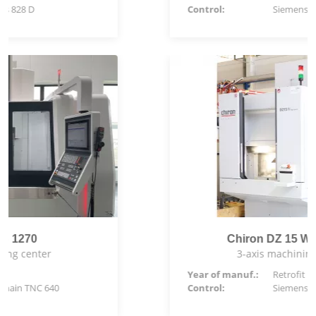
Control:
Siemens 828 D ShopMill
Chiron DZ 15 W -Retrofit-
3-axis machining center
Year of manuf.:
Retrofit
Control:
Siemens 840 D