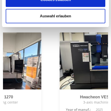
3-axis machining center
Year of manuf.:
2026
Auswahl erlauben
Control:
Siemens 828 D ShopMill
Hwacheon VESTA 1000+
3-axis machining center
Year of manuf.:
2025