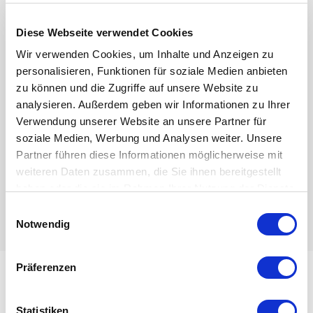
Diese Webseite verwendet Cookies
Wir verwenden Cookies, um Inhalte und Anzeigen zu
personalisieren, Funktionen für soziale Medien anbieten
zu können und die Zugriffe auf unsere Website zu
analysieren. Außerdem geben wir Informationen zu Ihrer
AORE S1530
Verwendung unserer Website an unsere Partner für
Laser cutting machine
soziale Medien, Werbung und Analysen weiter. Unsere
Year of manuf.:
2026
Partner führen diese Informationen möglicherweise mit
Control:
weiteren Daten zusammen, die Sie ihnen bereitgestellt
haben oder die sie im Rahmen Ihrer Nutzung der Dienste
gesammelt haben.
Einwilligungsauswahl
Subject to prior sale and error excepted
Notwendig
Präferenzen
Statistiken