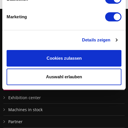
Marketing
Outlet
CNC
"We offer completely new possibilities for the presentation of CNC
Details zeigen
machines. With us, theory and practice can be perfectly combined
in a way that is hardly possible anywhere else."
Cookies zulassen
René Schmidt,
Managing director CNC Outlet Center GmbH
Auswahl erlauben
SITEMAP
Exhibition center
Machines in stock
Partner