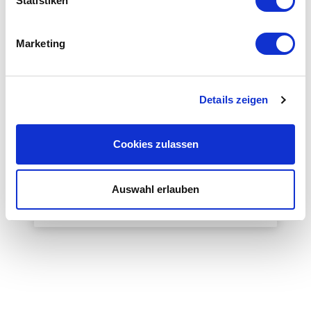
Statistiken
Marketing
Details zeigen
Cookies zulassen
Schüssler Schrumpfgerät Toolmanic S30
Accessories
Condition:
Accessories new
Auswahl erlauben