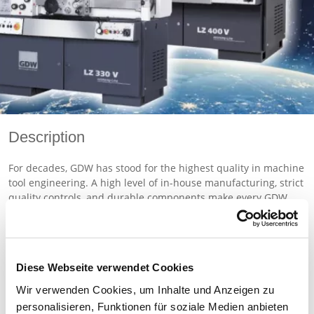
Description
For decades, GDW has stood for the highest quality in machine
tool engineering. A high level of in-house manufacturing, strict
quality controls, and durable components make every GDW
lathe a secure long-term investment. The machines are robust,
low-maintenance, and designed for maximum service life.
Reliable spare parts availability and first-class service ensure
the long-term security of your production. The GDW Economy-
Diese Webseite verwendet Cookies
Line represents a new generation of economical, high-
precision CNC lathes. With the CNC Outlet Special Edition of
Wir verwenden Cookies, um Inhalte und Anzeigen zu
the LZ 330 and LZ 400 models, we offer a specially configured
personalisieren, Funktionen für soziale Medien anbieten