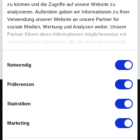
machine at an exceptionally attractive price – powerful,
zu können und die Zugriffe auf unsere Website zu
reliable, and ready for immediate operation.
analysieren. Außerdem geben wir Informationen zu Ihrer
continue reading
Verwendung unserer Website an unsere Partner für
soziale Medien, Werbung und Analysen weiter. Unsere
Partner führen diese Informationen möglicherweise mit
weiteren Daten zusammen, die Sie ihnen bereitgestellt
haben oder die sie im Rahmen Ihrer Nutzung der Dienste
gesammelt haben.
Einwilligungsauswahl
Notwendig
Präferenzen
Outlet
CNC
Statistiken
"We offer completely new possibilities for the presentation of CNC
machines. With us, theory and practice can be perfectly combined
Marketing
in a way that is hardly possible anywhere else."
René Schmidt,