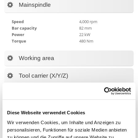
Mainspindle
Speed
4,000 rpm
Bar capacity
82 mm
Power
22 kW
Torque
480 Nm
Working area
Tool carrier (X/Y/Z)
Equipment / Accessories
Equipment
Diese Webseite verwendet Cookies
Wir verwenden Cookies, um Inhalte und Anzeigen zu
personalisieren, Funktionen für soziale Medien anbieten
Y-Axis
zu können und die Zugriffe auf unsere Website zu