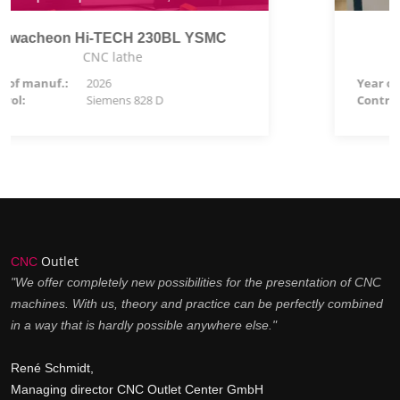
ROMI GL250M V4.1
CNC lathe
Year of manuf.:
2023
Control:
Fanuc 0i-TF
Outlet
CNC
"We offer completely new possibilities for the presentation of CNC
machines. With us, theory and practice can be perfectly combined
in a way that is hardly possible anywhere else."
René Schmidt,
Managing director CNC Outlet Center GmbH