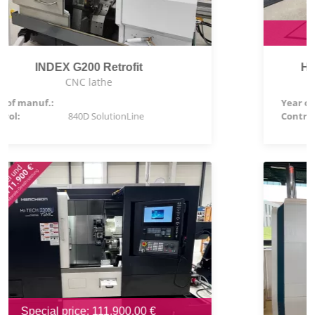
Special price: 102.800,00 €
Hwacheon CUTEX 180BL YSMC
CNC lathe
Year of manuf.:
2026
Control:
Siemens 828 D