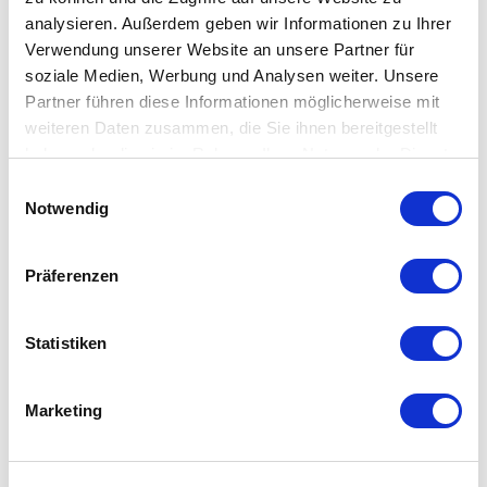
driven tools
analysieren. Außerdem geben wir Informationen zu Ihrer
Chip conveyor
Verwendung unserer Website an unsere Partner für
Coolant supply
soziale Medien, Werbung und Analysen weiter. Unsere
Tailstock (automatic)
Partner führen diese Informationen möglicherweise mit
weiteren Daten zusammen, die Sie ihnen bereitgestellt
Parts catcher
haben oder die sie im Rahmen Ihrer Nutzung der Dienste
Chuck incl.
gesammelt haben.
Einwilligungsauswahl
Elect. handwheel
Notwendig
Präferenzen
This could also be interesting for you
Statistiken
Marketing