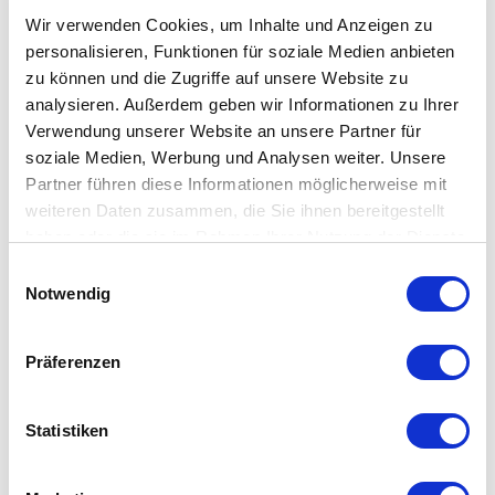
Wir verwenden Cookies, um Inhalte und Anzeigen zu
personalisieren, Funktionen für soziale Medien anbieten
zu können und die Zugriffe auf unsere Website zu
analysieren. Außerdem geben wir Informationen zu Ihrer
Verwendung unserer Website an unsere Partner für
soziale Medien, Werbung und Analysen weiter. Unsere
Partner führen diese Informationen möglicherweise mit
weiteren Daten zusammen, die Sie ihnen bereitgestellt
haben oder die sie im Rahmen Ihrer Nutzung der Dienste
ous
gesammelt haben.
Einwilligungsauswahl
Notwendig
HAHN-KOLB Cleaning trolley
Accessories
Präferenzen
Condition:
Accessories new
Statistiken