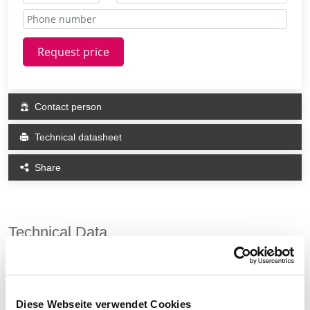
Request price
Contact person
Technical datasheet
Share
Technical Data
This could also be interesting for you
Diese Webseite verwendet Cookies