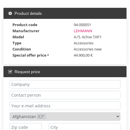
Product details
Product code
94-000051
Manufacturer
LEHMANN
Model
4./5. Achse TAP1
Type
Accessories
Condition
Accessories new
Special offer price ²
44.900,00 €
Request price