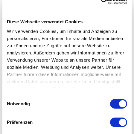
Diese Webseite verwendet Cookies
Wir verwenden Cookies, um Inhalte und Anzeigen zu
personalisieren, Funktionen für soziale Medien anbieten
zu können und die Zugriffe auf unsere Website zu
analysieren. Außerdem geben wir Informationen zu Ihrer
Verwendung unserer Website an unsere Partner für
soziale Medien, Werbung und Analysen weiter. Unsere
Partner führen diese Informationen möglicherweise mit
Schüssler SK 40 Grundausrüstung
weiteren Daten zusammen, die Sie ihnen bereitgestellt
Zubehör
haben oder die sie im Rahmen Ihrer Nutzung der Dienste
gesammelt haben.
Zustand:
Zubehör Neu
Einwilligungsauswahl
Notwendig
Präferenzen