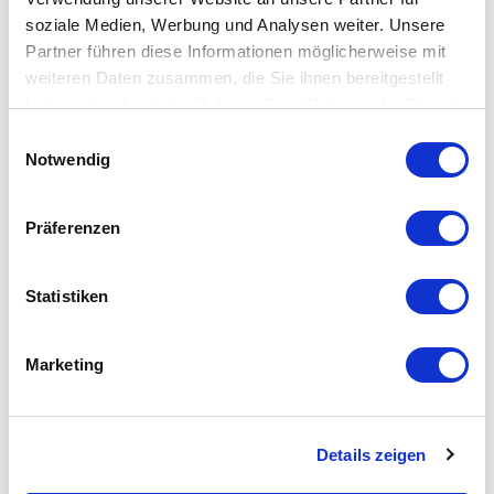
soziale Medien, Werbung und Analysen weiter. Unsere
Partner führen diese Informationen möglicherweise mit
Technische Daten
weiteren Daten zusammen, die Sie ihnen bereitgestellt
haben oder die sie im Rahmen Ihrer Nutzung der Dienste
gesammelt haben.
Antriebsspindel
Einwilligungsauswahl
Notwendig
Drehzahl
4.000 U/min
Leistung
9 kW
Präferenzen
Drehmoment max.
110 Nm
Spannfutterdurchmesser
210 mm
Spindelbohrung
53 mm
Statistiken
Spindelnase
A2-5''
Marketing
Arbeitsbereich
Werkzeugsystem
Details zeigen