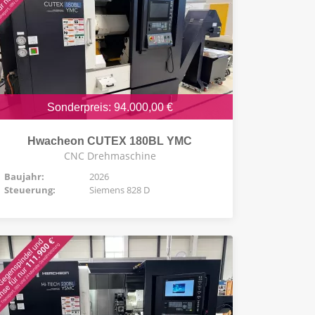
Sonderpreis: 94.000,00 €
Hwacheon CUTEX 180BL YMC
CNC Drehmaschine
Baujahr:
2026
Steuerung:
Siemens 828 D