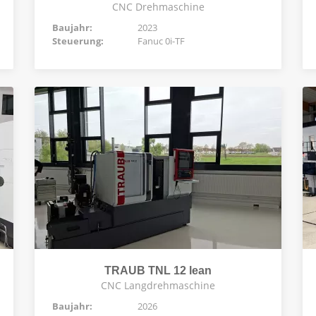
CNC Drehmaschine
Baujahr:
2023
Steuerung:
Fanuc 0i-TF
TRAUB TNL 12 lean
CNC Langdrehmaschine
Baujahr:
2026