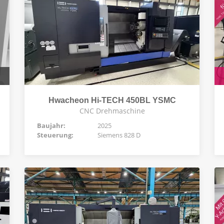
Hwacheon Hi-TECH 450BL YSMC
CNC Drehmaschine
Baujahr:
2025
Steuerung:
Siemens 828 D