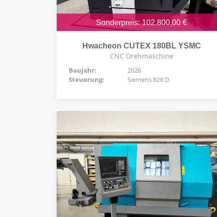
Sonderpreis: 102.800,00 €
Hwacheon CUTEX 180BL YSMC
CNC Drehmaschine
Baujahr:
2026
Steuerung:
Siemens 828 D