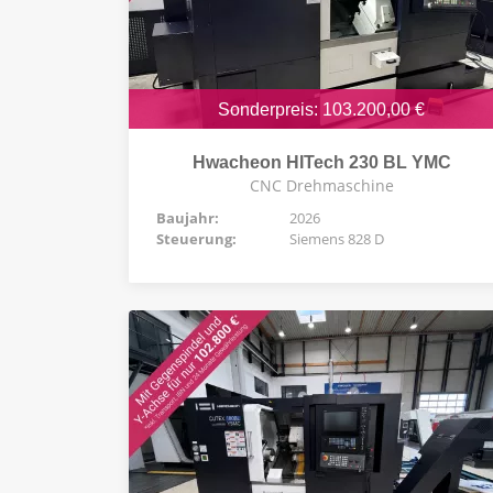
Sonderpreis: 103.200,00 €
Hwacheon HITech 230 BL YMC
CNC Drehmaschine
Baujahr:
2026
Steuerung:
Siemens 828 D