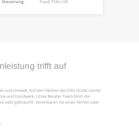
Steuerung:
Traub TX8i-s V8
istung trifft auf
et und Umwelt. Auf den Flächen des CNC Outlet Center
trie und Handwerk. Unser Berater-Team führt die
neu oder gebraucht. Vereinbaren Sie einen Termin oder
r