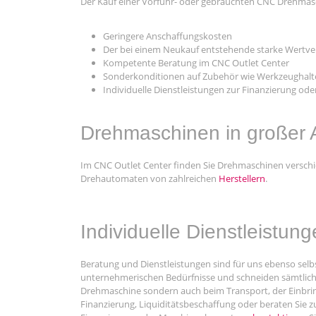
Der Kauf einer Vorführ- oder gebrauchten CNC Drehmasc
Geringere Anschaffungskosten
Der bei einem Neukauf entstehende starke Wertverlu
Kompetente Beratung im CNC Outlet Center
Sonderkonditionen auf Zubehör wie Werkzeughalt
Individuelle Dienstleistungen zur Finanzierung oder
Drehmaschinen in großer 
Im CNC Outlet Center finden Sie Drehmaschinen versc
Drehautomaten von zahlreichen
Herstellern
.
Individuelle Dienstleistu
Beratung und Dienstleistungen sind für uns ebenso selbs
unternehmerischen Bedürfnisse und schneiden sämtliche
Drehmaschine sondern auch beim Transport, der Einbri
Finanzierung, Liquiditätsbeschaffung oder beraten Sie 