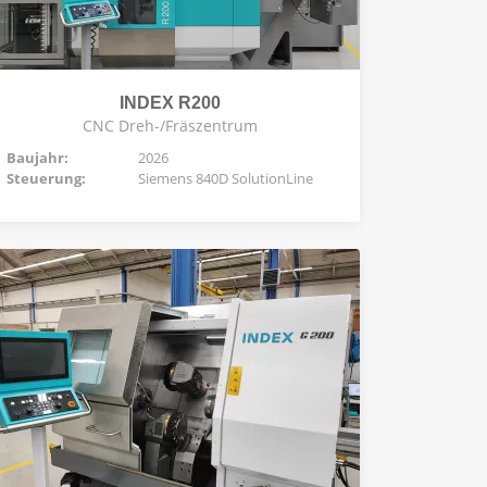
INDEX R200
CNC Dreh-/Fräszentrum
Baujahr:
2026
Steuerung:
Siemens 840D SolutionLine