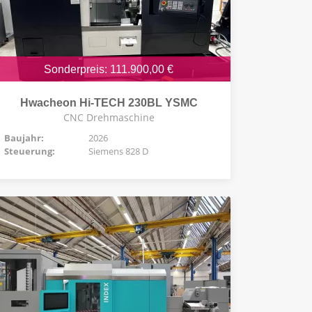
Sonderpreis: 111.900,00 €
Hwacheon Hi-TECH 230BL YSMC
CNC Drehmaschine
Baujahr:
2026
Steuerung:
Siemens 828 D