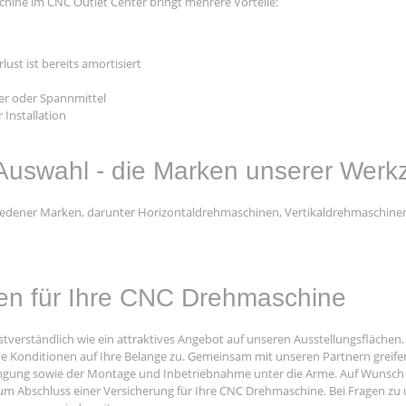
hine im CNC Outlet Center bringt mehrere Vorteile:
st ist bereits amortisiert
er oder Spannmittel
 Installation
Auswahl - die Marken unserer Wer
hiedener Marken, darunter Horizontaldrehmaschinen, Vertikaldrehmaschin
ngen für Ihre CNC Drehmaschine
tverständlich wie ein attraktives Angebot auf unseren Ausstellungsflächen.
 Konditionen auf Ihre Belange zu. Gemeinsam mit unseren Partnern greifen
ngung sowie der Montage und Inbetriebnahme unter die Arme. Auf Wunsch e
zum Abschluss einer Versicherung für Ihre CNC Drehmaschine. Bei Fragen zu 