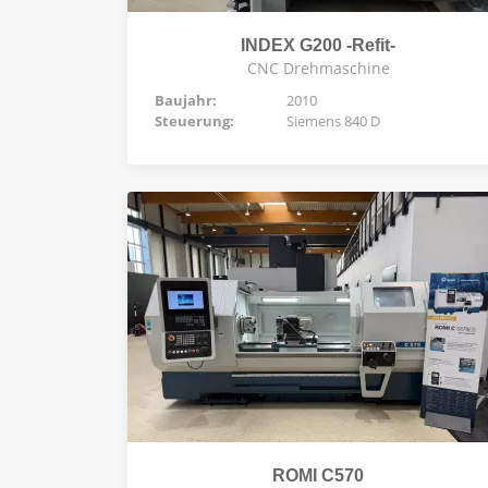
INDEX G200 -Refit-
CNC Drehmaschine
Baujahr:
2010
Steuerung:
Siemens 840 D
ROMI C570