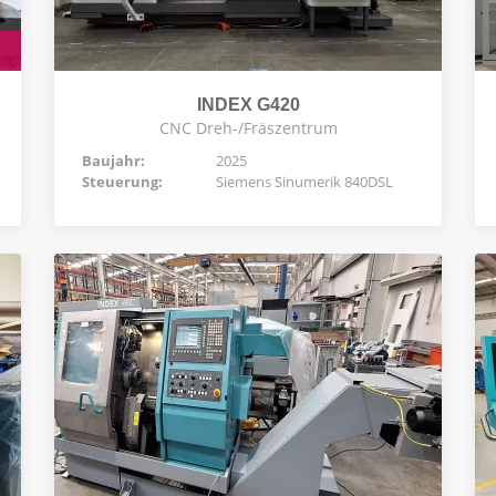
INDEX G420
CNC Dreh-/Fräszentrum
Baujahr:
2025
Steuerung:
Siemens Sinumerik 840DSL