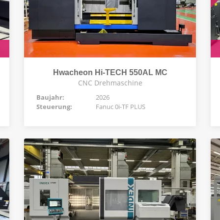
Hwacheon Hi-TECH 550AL MC
CNC Drehmaschine
Baujahr:
2026
Steuerung:
Fanuc 0i-TF PLUS