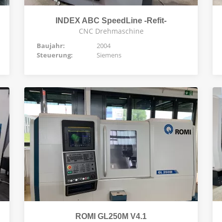
INDEX ABC SpeedLine -Refit-
CNC Drehmaschine
Baujahr:
2004
Steuerung:
Siemens
ROMI GL250M V4.1