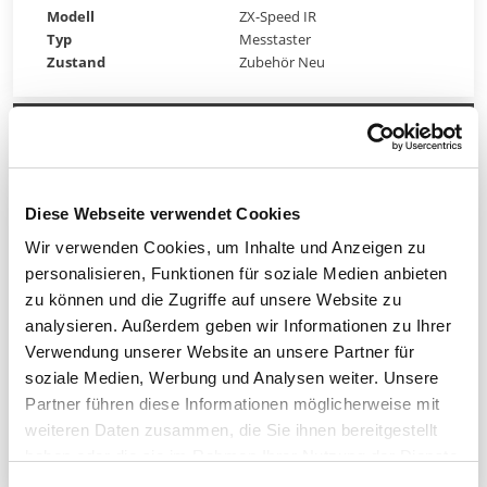
Modell
ZX-Speed IR
Typ
Messtaster
Zustand
Zubehör Neu
Preis anfordern
Diese Webseite verwendet Cookies
Wir verwenden Cookies, um Inhalte und Anzeigen zu
personalisieren, Funktionen für soziale Medien anbieten
zu können und die Zugriffe auf unsere Website zu
analysieren. Außerdem geben wir Informationen zu Ihrer
Verwendung unserer Website an unsere Partner für
soziale Medien, Werbung und Analysen weiter. Unsere
Partner führen diese Informationen möglicherweise mit
Preis anfordern
weiteren Daten zusammen, die Sie ihnen bereitgestellt
haben oder die sie im Rahmen Ihrer Nutzung der Dienste
gesammelt haben.