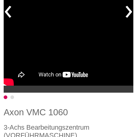
‹
›
Axon VMC 1060
3-Achs Bearbeitungszentrum
(VORFÜHRMASCHINE)